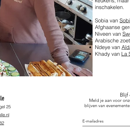
keukens, maar 
inschakelen.
Sobia van
Sobi
Afghaanse ger
Niveen van
Sw
Arabische zoe
Ndeye van
Aïd
Khady van
La 
Blij
le
Meld je aan voor onz
blijven van evenementen
gel 25
le.nl
 82