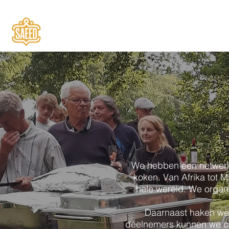
We hebben een netwerk v
koken. Van Afrika tot 
hele wereld. We organi
Daarnaast haken we
deelnemers kunnen we cat