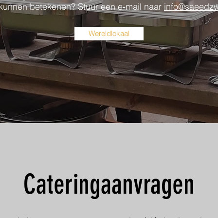
 kunnen betekenen? Stuur een e-mail naar
info@saeedzwo
Wereldlokaal
Cateringaanvragen