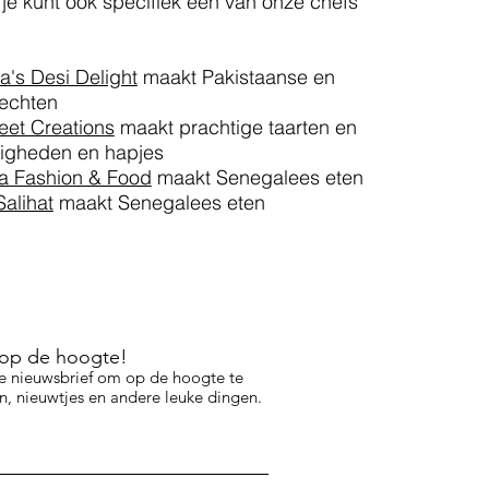
je kunt ook specifiek één van onze chefs
a's Desi Delight
maakt Pakistaanse en
echten
eet Creations
maakt prachtige taarten en
tigheden en hapjes
a Fashion & Food
maakt Senegalees eten
Salihat
maakt Senegalees eten
f op de hoogte!
e nieuwsbrief om op de hoogte te
, nieuwtjes en andere leuke dingen.