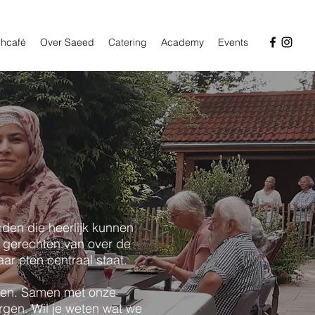
hcafé
Over Saeed
Catering
Academy
Events
nden die heerlijk kunnen
e gerechten van over de
ar eten centraal staat.
gen. Samen met onze
gen. Wil je weten wat we