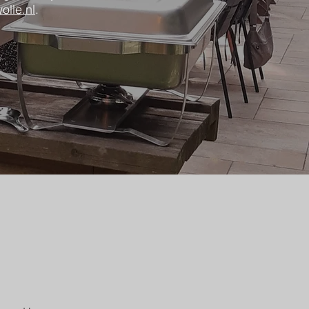
lle.nl
.