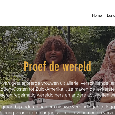
Home
Lunc
Proef de wereld
an getalenteerde vrouwen uit allerlei verschillende la
Midden-Oosten tot Zuid-Amerika... ze maken de lekkerst
seren regelmatig werelddiners en andere activiteiten wa
 graag bij anderen aan om nieuwe verbindingen te leg
ering voor externe organisaties of evenementen verzor