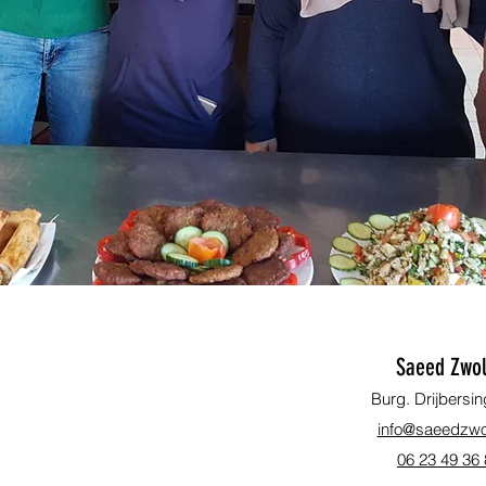
Saeed Zwol
Burg. Drijbersin
info@saeedzwol
06 23 49 36