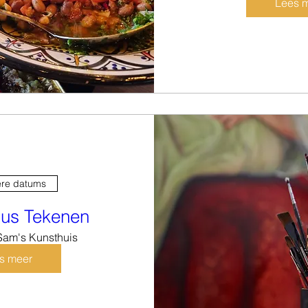
Lees 
re datums
sus Tekenen
Sam's Kunsthuis
s meer