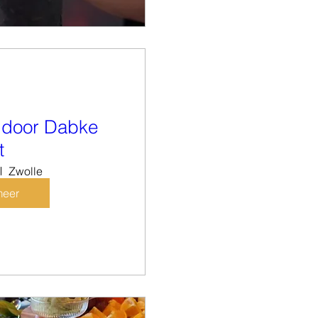
 door Dabke
t
Zwolle
meer