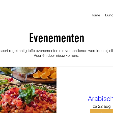
Home
Lunc
Evenementen
eert regelmatig toffe evenementen die verschillende werel
den bij e
V
oor én door nieuwkomers.
Arabisch
za 22 aug