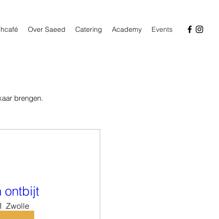
hcafé
Over Saeed
Catering
Academy
Events
lkaar brengen.
 ontbijt
Zwolle