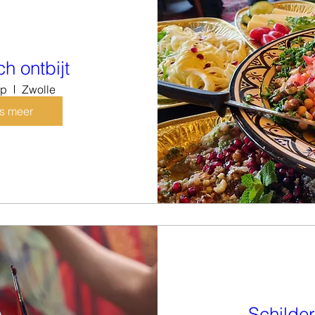
h ontbijt
ep
Zwolle
s meer
Schilde