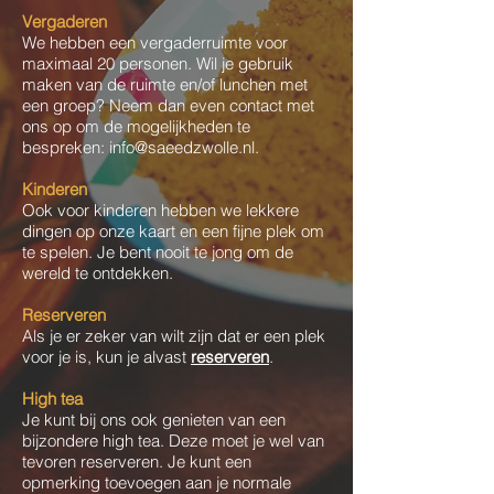
Vergaderen
We hebben een vergaderruimte voor
maximaal 20 personen. Wil je gebruik
maken van de ruimte en/of lunchen met
een groep? Neem dan even contact met
ons op om de mogelijkheden te
bespreken:
info@saeedzwolle.nl
.
Kinderen
Ook voor kinderen hebben we lekkere
dingen op onze kaart en een fijne plek om
te spelen. Je bent nooit te jong om de
wereld te ontdekken.​
Reserveren
Als je er zeker van wilt zijn dat er een plek
voor je is, kun je alvast
reserveren
.
High tea
Je kunt bij ons ook genieten van een
bijzondere high tea. Deze moet je wel van
tevoren reserveren. Je kunt een
opmerking toevoegen aan je normale