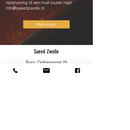
reservering of een mail sturen naar
info@saeedzwolle.nl
.
Menukaart
Saeed Zwolle
Burg. Drijbersingel 25
info@saeedzwolle.nl
06 23 49 36 82
Blijf op de hoogte!
Meld je aan voor onze nieuwsbrief om
op de hoogte te blijven van