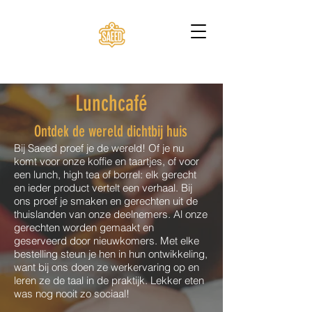
Lunchcafé
Ontdek de wereld dichtbij huis
Bij Saeed proef je de wereld! Of je nu
komt voor onze koffie en taartjes, of voor
een lunch, high tea of borrel: elk gerecht
en ieder product vertelt een verhaal. Bij
ons proef je smaken en gerechten uit de
thuislanden van onze deelnemers. Al onze
gerechten worden gemaakt en
geserveerd door nieuwkomers. Met elke
bestelling steun je hen in hun ontwikkeling,
want bij ons doen ze werkervaring op en
leren ze de taal in de praktijk. Lekker eten
was nog nooit zo sociaal!