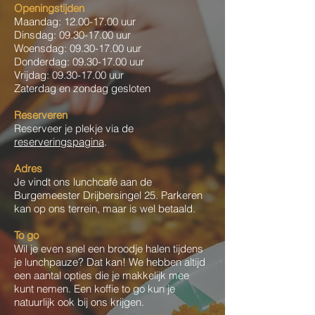
Openingstijden
Maandag:
12.00-17.00
uur
Dinsdag:
09.30-17.00
uur
Woensdag:
09.30-17.00
uur
Donderdag:
09.30-17.00
uur
Vrijdag:
09.30-17.00
uur
Zaterdag en zondag gesloten
Reserveren
Reserveer je plekje via de
reserveringspagina
.
Adres
Je vindt ons lunchcafé aan de
Burgemeester Drijbersingel 25. Parkeren
kan op ons terrein, maar is wel betaald.
To go
Wil je even snel een broodje halen tijdens
je lunchpauze? Dat kan! We hebben altijd
een aantal opties die je makkelijk mee
kunt nemen. Een koffie to go kun je
natuurlijk ook bij ons krijgen.