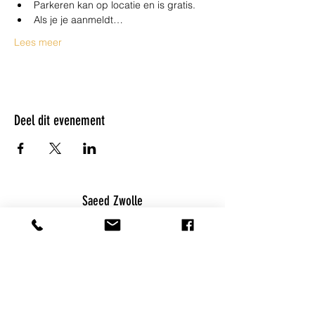
Parkeren kan op locatie en is gratis.
Als je je aanmeldt…
Lees meer
Deel dit evenement
Saeed Zwolle
Burg. Drijbersingel 25
info@saeedzwolle.nl
06 23 49 36 82