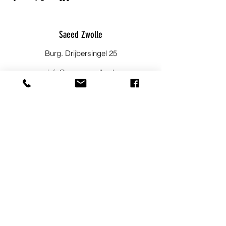
Saeed Zwolle
Burg. Drijbersingel 25
info@saeedzwolle.nl
06 23 49 36 82
Blijf op de hoogte!
Meld je aan voor onze nieuwsbrief om
op de hoogte te blijven van
evenementen, nieuwtjes en andere
leuke dingen.