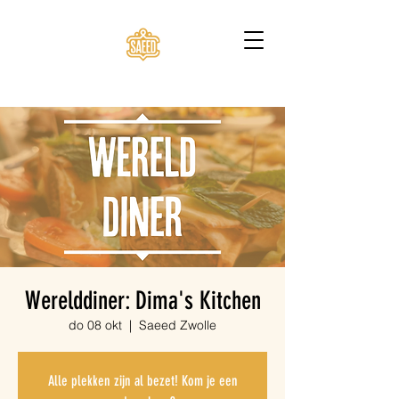
Werelddiner: Dima's Kitchen
do 08 okt
  |  
Saeed Zwolle
Alle plekken zijn al bezet! Kom je een