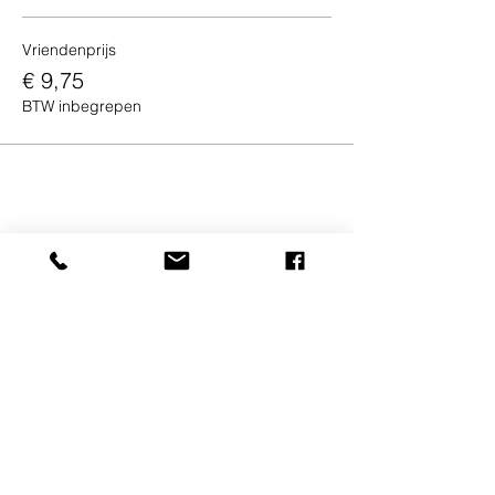
Vriendenprijs
€ 9,75
BTW inbegrepen
Deel dit evenement
Saeed Zwolle
Burg. Drijbersingel 25
info@saeedzwolle.nl