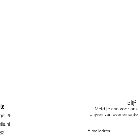
Blij
le
Meld je aan voor onz
blijven van evenementen
gel 25
le.nl
 82