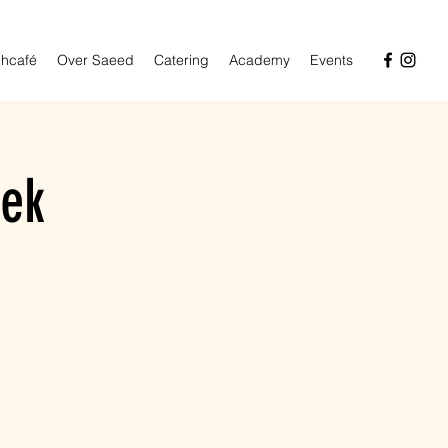
hcafé
Over Saeed
Catering
Academy
Events
iek