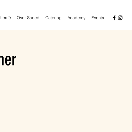
hcafé
Over Saeed
Catering
Academy
Events
ner