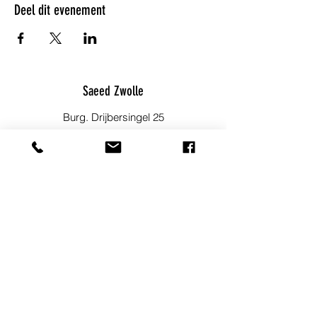
Deel dit evenement
Saeed Zwolle
Burg. Drijbersingel 25
info@saeedzwolle.nl
06 23 49 36 82
Blijf op de hoogte!
Meld je aan voor onze nieuwsbrief om
op de hoogte te blijven van
evenementen, nieuwtjes en andere
leuke dingen.