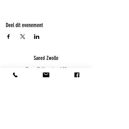
Deel dit evenement
Saeed Zwolle
Burg. Drijbersingel 25
info@saeedzwolle.nl
06 23 49 36 82
Blijf op de hoogte!