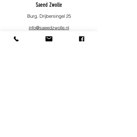
Saeed Zwolle
Burg. Drijbersingel 25
info@saeedzwolle.nl
06 23 49 36 82
Blijf op de hoogte!
Meld je aan voor onze nieuwsbrief om
op de hoogte te blijven van
evenementen, nieuwtjes en andere
leuke dingen.
Aanmelden