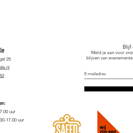
Blij
le
Meld je aan voor onz
blijven van evenementen
gel 25
le.nl
 82
en:
7.00 uur
.30-17.00 uur