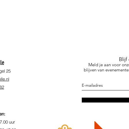
Blij
le
Meld je aan voor onz
blijven van evenementen
gel 25
le.nl
 82
en:
7.00 uur