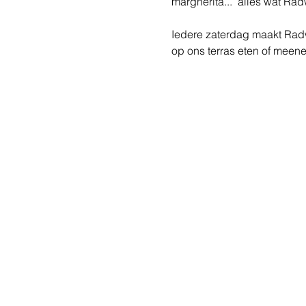
margherita...  alles wat Rad
Iedere zaterdag maakt Radwa
op ons terras eten of meen