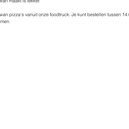
wan maakt is lekker. 
n pizza's vanuit onze foodtruck. Je kunt bestellen tussen 14.0
emen.