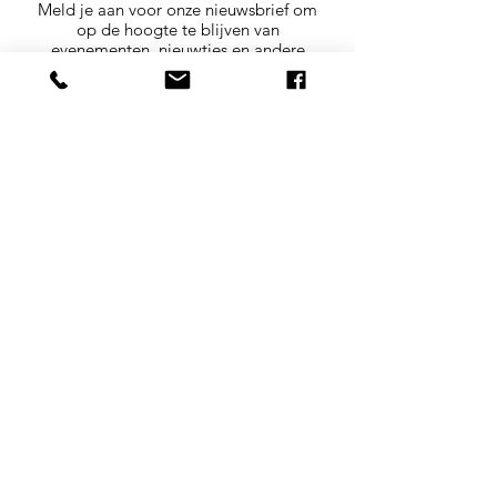
Meld je aan voor onze nieuwsbrief om
op de hoogte te blijven van
evenementen, nieuwtjes en andere
leuke dingen.
Aanmelden
Openingstijden:
maandag:
12.00-17.00
uur
dinsdag t/m vrijdag:
9.30-17.00
uur