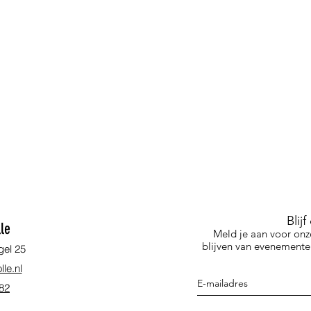
Blij
le
Meld je aan voor onz
blijven van evenementen
gel 25
le.nl
 82