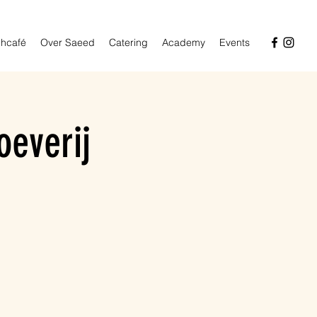
hcafé
Over Saeed
Catering
Academy
Events
oeverij