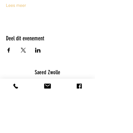
Lees meer
Deel dit evenement
Saeed Zwolle
Burg. Drijbersingel 25
info@saeedzwolle.nl
06 23 49 36 82