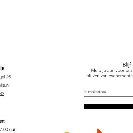
Blij
le
Meld je aan voor onz
blijven van evenementen
gel 25
le.nl
 82
en:
7.00 uur