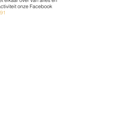
 elkaar over van alles en
ctiviteit onze Facebook
291