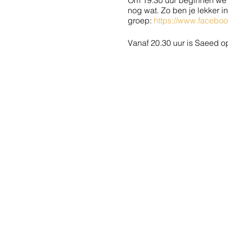
Om 19.30 uur beginnen we m
nog wat. Zo ben je lekker 
groep:
https://www.faceb
Vanaf 20.30 uur is Saeed o