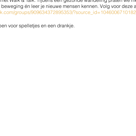
et Walk & Talk. Tijdens een gezonde wandeling praten we met
in beweging én leer je nieuwe mensen kennen. Volg voor deze a
ook.com/groups/909634372895353/?source_id=104600671018
pen voor spelletjes en een drankje.