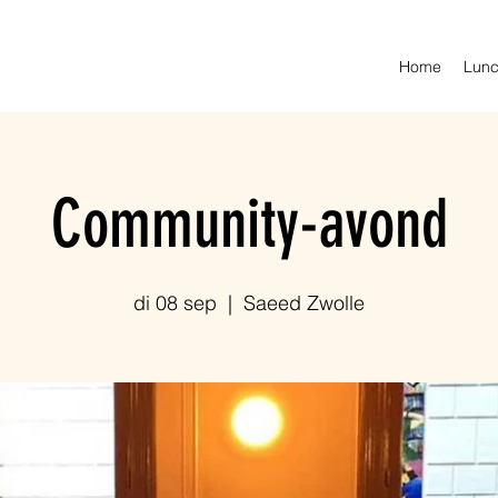
Home
Lunc
Community-avond
di 08 sep
  |  
Saeed Zwolle