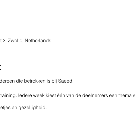
t 2, Zwolle, Netherlands
t
dereen die betrokken is bij Saeed.
atraining. Iedere week kiest één van de deelnemers een thema 
letjes en gezelligheid.