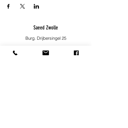
Saeed Zwolle
Burg. Drijbersingel 25
info@saeedzwolle.nl
06 23 49 36 82
Blijf op de hoogte!
Meld je aan voor onze nieuwsbrief om
op de hoogte te blijven van
evenementen, nieuwtjes en andere
leuke dingen.