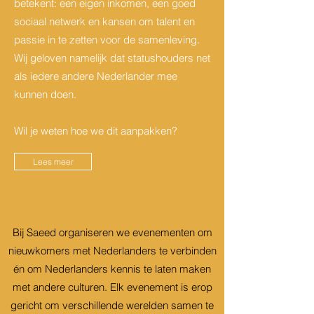
betekent: een eigen inkomen, een goed
sociaal netwerk en kansen om talent en
passie in te zetten voor de samenleving.
Wij geloven namelijk dat statushouders net
als iedere andere Nederlander mee
kunnen doen.
Wil je weten hoe we dit aanpakken?
Lees meer
Bij Saeed organiseren we evenementen om
nieuwkomers met Nederlanders te verbinden
én om Nederlanders kennis te laten maken
met andere culturen. Elk evenement is erop
gericht om verschillende werelden samen te