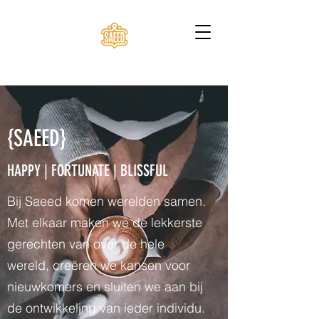
{SAEED}
HAPPY | FORTUNATE | BLISSFUL
Bij Saeed komen werelden samen.
Met elkaar maken we de lekkerste
gerechten van over de hele
wereld, creëren we kansen voor
nieuwkomers en sluiten we aan bij
de ontwikkeling van ieder individu.