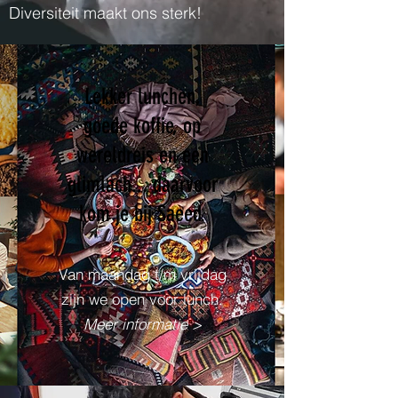
Diversiteit maakt ons sterk!
Lekker lunchen,
goede koffie, op
wereldreis en een
glimlach... daarvoor
kom je bij Saeed.
Van maandag t/m vrijdag
zijn we open voor lunch.
Meer informatie >